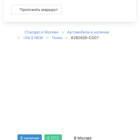
Проложить маршрут
Changan в Москве
Автомобили в наличии
UNI S NEW
Техно
#260626-CG07
Changan UNI-S
Техно 1.5T/147 7RT
Полный привод в
наличии - номер
заказа #260626-
CG07
В наличии
С ПТС
В Москве