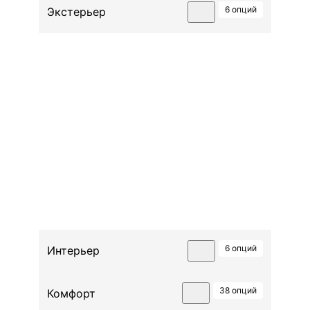
6 опций
Экстерьер
Черный
Задний спойлер
Легкосплавные диски R19
Наружные зеркала заднего
вида, окрашенные в черный
глянец
Рукоятки дверей в цвет кузова
Панорамная крыша с
электроприводом
6 опций
Интерьер
38 опций
Комфорт
Комбинированная отделка