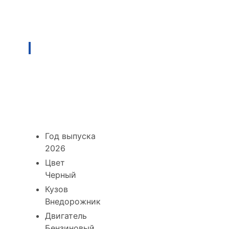
Все цвета Changan UNI-S II
за ту же цену
Кроссовер Changan UNI-S
II АКПП 2026 - 260626-
CG07
Год выпуска
2026
Цвет
Черный
Кузов
Внедорожник
Двигатель
Бензиновый