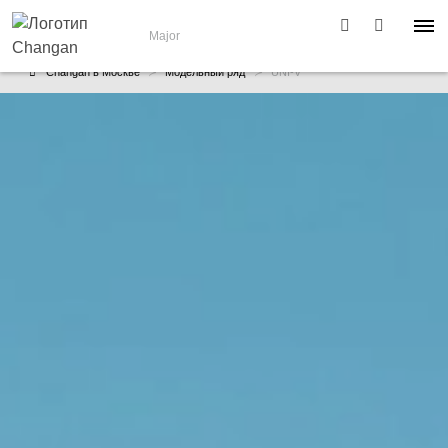
Major
Changan в Москве
Модельный ряд
UNI-V