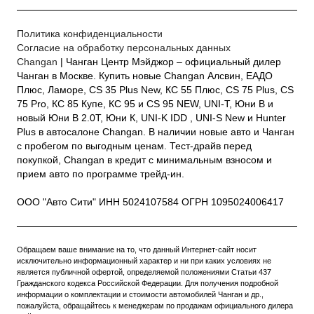
Политика конфиденциальности
Согласие на обработку персональных данных
Changan
| Чанган Центр Мэйджор – официальный дилер
Чанган в Москве. Купить новые Changan Алсвин, ЕАДО
Плюс, Ламоре, CS 35 Plus New, КС 55 Плюс, CS 75 Plus, CS
75 Pro, КС 85 Купе, КС 95 и CS 95 NEW, UNI-T, Юни В и
новый Юни В 2.0Т, Юни К, UNI-K IDD , UNI-S New и Hunter
Plus в автосалоне Changan. В наличии новые авто и Чанган
с пробегом по выгодным ценам. Тест-драйв перед
покупкой, Changan в кредит с минимальным взносом и
прием авто по программе трейд-ин.
ООО "Авто Сити" ИНН 5024107584 ОГРН 1095024006417
Обращаем ваше внимание на то, что данный Интернет-сайт носит
исключительно информационный характер и ни при каких условиях не
является публичной офертой, определяемой положениями Статьи 437
Гражданского кодекса Российской Федерации. Для получения подробной
информации о комплектации и стоимости автомобилей Чанган и др.,
пожалуйста, обращайтесь к менеджерам по продажам официального дилера