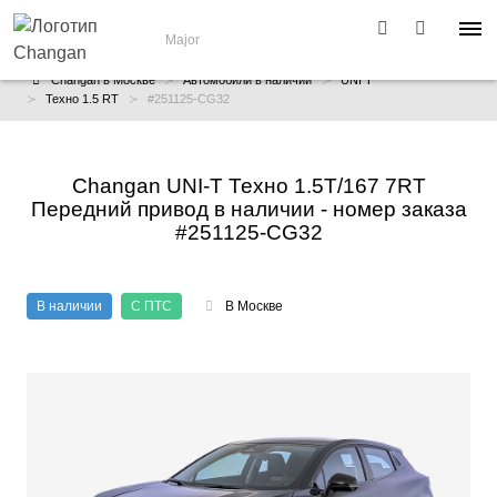
Major
Changan в Москве
Автомобили в наличии
UNI T
Техно 1.5 RT
#251125-CG32
Changan UNI-T Техно 1.5T/167 7RT
Передний привод в наличии - номер заказа
#251125-CG32
В наличии
С ПТС
В Москве