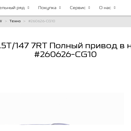
льный ряд
Покупка
Сервис
О нас
W
Техно
#260626-CG10
.5T/147 7RT Полный привод в 
#260626-CG10