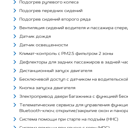
Подогрев рулевого колеса
Подогрев передних сидений
Подогрев сидений второго ряда
Вентиляция сидений водителя и пассажира спер
Датчик дождя
Датчик освещенности
Климат-контроль с PM2.5 фильтром 2 зоны
Дефлекторы для задних пассажиров в задней ча
Дистанционный запуск двигателя
Бесключевой доступ с датчиком на водительско
Кнопка запуска двигателя
Электропривод двери багажника с функцией беск
Телематические сервисы для управления функция
Bluetooth-ключ; открытие/закрытие окон и пано
Система помощи при старте на подъём (HHC)
Система помощи при спуске с горы (HDC)