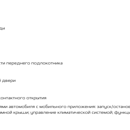
еди
сти переднего подлокотника
й двери
онтактного открытия
ми автомобиля с мобильного приложения: запуск/остановк
рамной крыши; управление климатической системой; функци