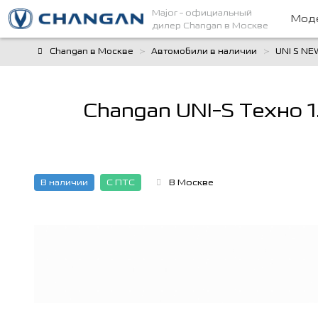
Major
- официальный
Моде
дилер Changan в Москве
Changan в Москве
Автомобили в наличии
UNI S NE
Changan UNI-S Техно 1
В наличии
С ПТС
В Москве