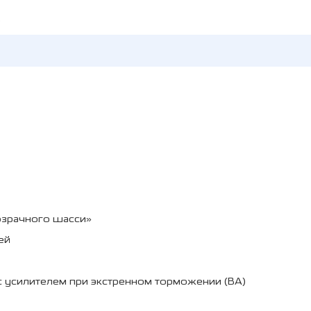
o
озрачного шасси»
ей
с усилителем при экстренном торможении (BA)