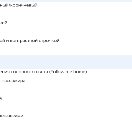
рный/коричневый
жей
й и контрастной строчкой
ия головного света (Follow me home)
и пассажира
м
я
аканниками