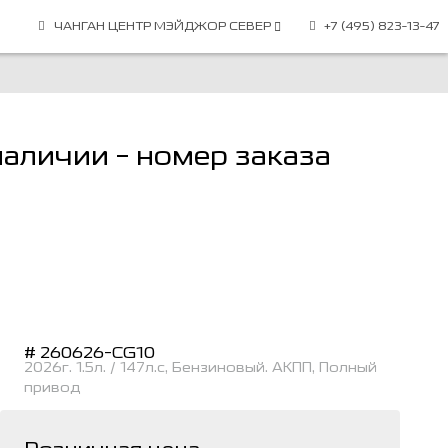
ЧАНГАН ЦЕНТР МЭЙДЖОР СЕВЕР
+7 (495) 823-13-47
наличии - номер заказа
# 260626-CG10
2026г. 1.5л. / 147л.с, Бензиновый. АКПП, Полный
привод