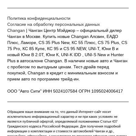
Политика конфиденциальности
Согласие на обработку персональных данных
Changan
| Чанган Центр Мэйджор – официальный дилер
Чанган в Москве. Купить новые Changan Алсвин, ЕАДО
Плюс, Ламоре, CS 35 Plus New, КС 55 Плюс, CS 75 Plus, CS
75 Pro, КС 85 Купе, КС 95 и CS 95 NEW, UNI-T, Юни В и
новый Юни В 2.0Т, Юни К, UNI-K IDD , UNI-S New и Hunter
Plus в автосалоне Changan. В наличии новые авто и Чанган
с пробегом по выгодным ценам. Тест-драйв перед
покупкой, Changan в кредит с минимальным взносом и
прием авто по программе трейд-ин.
ООО "Авто Сити" ИНН 5024107584 ОГРН 1095024006417
Обращаем ваше внимание на то, что данный Интернет-сайт носит
исключительно информационный характер и ни при каких условиях не
является публичной офертой, определяемой положениями Статьи 437
Гражданского кодекса Российской Федерации. Для получения подробной
информации о комплектации и стоимости автомобилей Чанган и др.,
пожалуйста, обращайтесь к менеджерам по продажам официального дилера