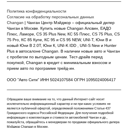
Политика конфиденциальности
Согласие на обработку персональных данных
Changan
| Чанган Центр Мэйджор – официальный дилер
Чанган в Москве. Купить новые Changan Алсвин, ЕАДО
Плюс, Ламоре, CS 35 Plus New, КС 55 Плюс, CS 75 Plus, CS
75 Pro, КС 85 Купе, КС 95 и CS 95 NEW, UNI-T, Юни В и
новый Юни В 2.0Т, Юни К, UNI-K IDD , UNI-S New и Hunter
Plus в автосалоне Changan. В наличии новые авто и Чанган
с пробегом по выгодным ценам. Тест-драйв перед
покупкой, Changan в кредит с минимальным взносом и
прием авто по программе трейд-ин.
ООО "Авто Сити" ИНН 5024107584 ОГРН 1095024006417
Обращаем ваше внимание на то, что данный Интернет-сайт носит
исключительно информационный характер и ни при каких условиях не
является публичной офертой, определяемой положениями Статьи 437
Гражданского кодекса Российской Федерации. Для получения подробной
информации о комплектации и стоимости автомобилей Чанган и др.,
пожалуйста, обращайтесь к менеджерам по продажам официального дилера
Мэйджор Changan в Москве.