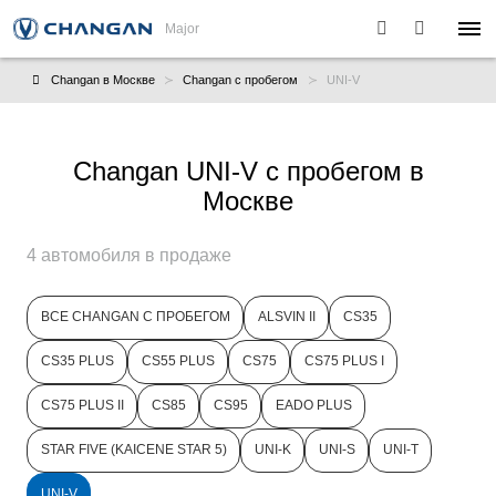
Major
Changan в Москве
Changan с пробегом
UNI-V
Changan UNI-V с пробегом в
Москве
4 автомобиля в продаже
ВСЕ CHANGAN С ПРОБЕГОМ
ALSVIN II
CS35
CS35 PLUS
CS55 PLUS
CS75
CS75 PLUS I
CS75 PLUS II
CS85
CS95
EADO PLUS
STAR FIVE (KAICENE STAR 5)
UNI-K
UNI-S
UNI-T
UNI-V