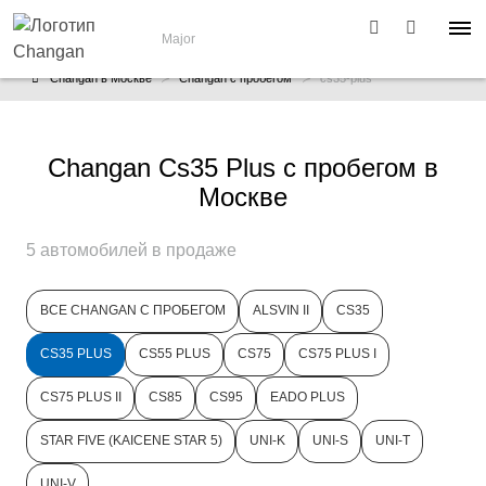
Major
Changan в Москве
Changan с пробегом
cs35-plus
Changan Cs35 Plus с пробегом в
Москве
5 автомобилей в продаже
ВСЕ CHANGAN С ПРОБЕГОМ
ALSVIN II
CS35
CS35 PLUS
CS55 PLUS
CS75
CS75 PLUS I
CS75 PLUS II
CS85
CS95
EADO PLUS
STAR FIVE (KAICENE STAR 5)
UNI-K
UNI-S
UNI-T
UNI-V