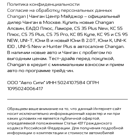
Политика конфиденциальности
Согласие на обработку персональных данных
Changan
| Чанган Центр Мэйджор – официальный
дилер Чанган в Москве. Купить новые Changan
Алсвин, ЕАДО Плюс, Ламоре, CS 35 Plus New, КС 55
Плюс, CS 75 Plus, CS 75 Pro, КС 85 Купе, КС 95 и CS 95
NEW, UNI-T, Юни В и новый Юни В 2.0Т, Юни К, UNI-K
IDD , UNI-S New и Hunter Plus в автосалоне Changan.
В наличии новые авто и Чанган с пробегом по
выгодным ценам. Тест-драйв перед покупкой,
Changan в кредит с минимальным взносом и прием
авто по программе трейд-ин.
ООО "Авто Сити" ИНН 5024107584 ОГРН
1095024006417
Обращаем ваше внимание на то, что данный Интернет-сайт
носит исключительно информационный характер и ни при
каких условиях не является публичной офертой,
определяемой положениями Статьи 437 Гражданского
кодекса Российской Федерации. Для получения подробной
информации о комплектации и стоимости автомобилей