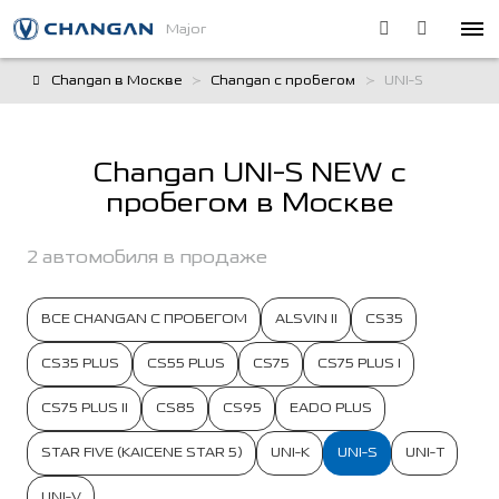
Major
Changan в Москве
Changan с пробегом
UNI-S
Changan UNI-S NEW с
пробегом в Москве
2 автомобиля в продаже
ВСЕ CHANGAN С ПРОБЕГОМ
ALSVIN II
CS35
CS35 PLUS
CS55 PLUS
CS75
CS75 PLUS I
CS75 PLUS II
CS85
CS95
EADO PLUS
STAR FIVE (KAICENE STAR 5)
UNI-K
UNI-S
UNI-T
UNI-V