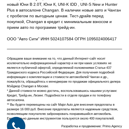
новый Юни В 2.0Т, Юни К, UNI-K IDD , UNI-S New и Hunter
Plus в автосалоне Changan. В наличии новые авто и Чанган
с пробегом по выгодным ценам. Тест-драйв перед
покупкой, Changan в кредит с минимальным взносом и
прием авто по программе трейд-ин.
ООО "Авто Сити" ИНН 5024107584 ОГРН 1095024006417
Обращаем ваше внимание на то, что данный Интернет-сайт носит
исключительно информационный характер и ни при каких условиях не
является публичной офертой, определяемой положениями Статьи 437
Гражданского кодекса Российской Федерации. Для получения подробной
информации о комплектации и стоимости автомобилей Чанган и др.,
пожалуйста, обращайтесь к менеджерам по продажам официального дилера
Мэйджор Changan в Москве.
* Данной стоимости можно достичь, воспользовавшись нашими услугами:
Кредит, Трейд-ин, Лизинг. Подробности в отделе продаж и по телефону
автосалона.
** Вы будете перемещены на сайт Major Auto для внесения предоплаты в
размере 16 000 руб. Внесение предоплаты является надежным средством,
позволяющим покупателю забронировать понравившийся автомобиль.
Еженедельно данным инструментом пользуются около 400 покупателей.
Разработка и продвижение: Primo.Agency