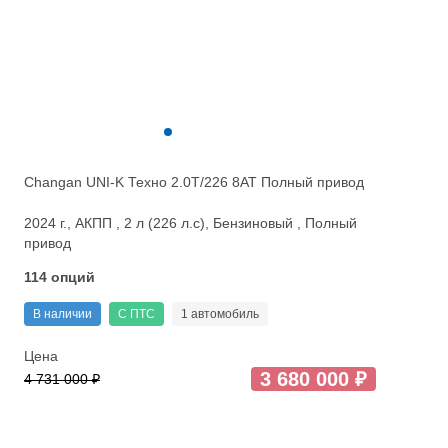
Changan UNI-K Техно 2.0T/226 8AT Полный привод
2024 г., АКПП , 2 л (226 л.с), Бензиновый , Полный
привод
114 опций
В наличии
С ПТС
1 автомобиль
Цена
3 680 000 ₽
4 731 000 ₽