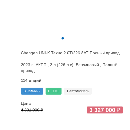
Changan UNI-K Техно 2.0T/226 8AT Полный привод
2023 г., АКПП , 2 л (226 л.с), Бензиновый , Полный
привод
114 опций
В наличии
С ПТС
1 автомобиль
Цена
3 327 000 ₽
4 331 000 ₽