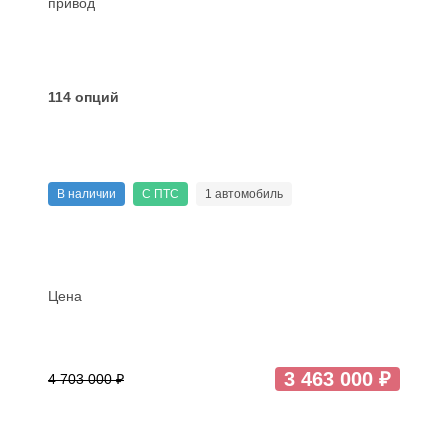
привод
114 опций
В наличии
С ПТС
1 автомобиль
Цена
3 463 000 ₽
4 703 000 ₽