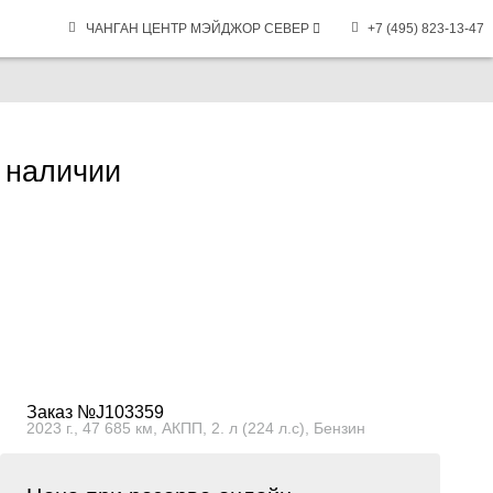
ЧАНГАН ЦЕНТР МЭЙДЖОР СЕВЕР
+7 (495) 823-13-47
 наличии
Заказ №J103359
2023 г., 47 685 км, АКПП, 2. л (224 л.с), Бензин