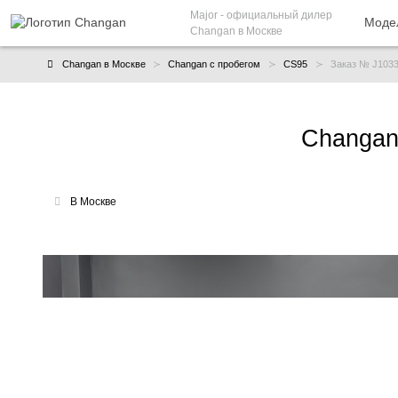
Major
- официальный дилер
Моде
Changan в Москве
Changan в Москве
Changan с пробегом
CS95
Заказ № J103
Changan
В Москве