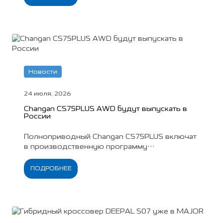
Новости
24 июля, 2026
Changan CS75PLUS AWD будут выпускать в
России
Полноприводный Changan CS75PLUS включат
в производственную программу
калининградского «Автотора».
Одновременно компания снизила стоимость
ПОДРОБНЕЕ
обеих комплектаций кроссовера на 90 000
рублей.