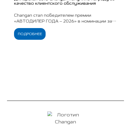
качество клиентского обслуживания
Changan стал победителем премии
«АВТОДИЛЕР ГОДА – 2026» в номинации за
лучший клиентский сервис. Годом ранее
бренд возглавил рейтинг удовлетворённости
ПОДРОБНЕЕ
владельцев обслуживанием.