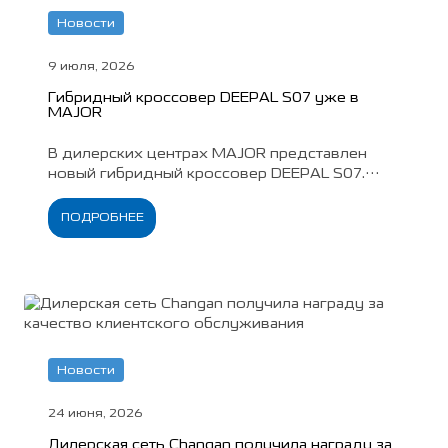
Новости
9 июля, 2026
Гибридный кроссовер DEEPAL S07 уже в
MAJOR
В дилерских центрах MAJOR представлен
новый гибридный кроссовер DEEPAL S07.
Автомобиль доступен для знакомства, тест-
драйва и покупки с учетом действующих
ПОДРОБНЕЕ
специальных предложений.
Новости
24 июня, 2026
Дилерская сеть Changan получила награду за