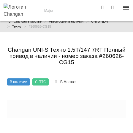
Major
Changan в Москве
Автомобили в наличии
UNI S NEW
Техно
#260626-CG15
Changan UNI-S Техно 1.5T/147 7RT Полный
привод в наличии - номер заказа #260626-
CG15
В наличии
С ПТС
В Москве