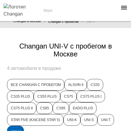
Major
Changan в Москве
Changan с пробегом
UNI-V
Changan UNI-V с пробегом в
Москве
4 автомобиля в продаже
ВСЕ CHANGAN С ПРОБЕГОМ
ALSVIN II
CS35
CS35 PLUS
CS55 PLUS
CS75
CS75 PLUS I
CS75 PLUS II
CS85
CS95
EADO PLUS
STAR FIVE (KAICENE STAR 5)
UNI-K
UNI-S
UNI-T